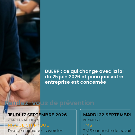
DUERP : ce qui change avec la loi
du 25 juin 2026 et pourquoi votre
Toutes les actus
entreprise est concernée
Rendez-vous de prévention
BRE 2026
MARDI 22 SEPTEMBRE 2026
JEUDI 24 
8H30-11H30
18H00-20H00
E
TMS
AFTERWO
voir les
TMS sur poste de travail
Afterwork d