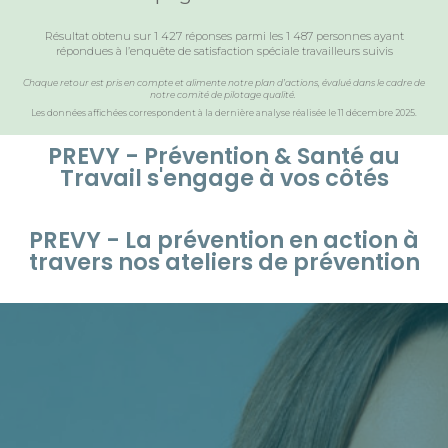
Résultat obtenu sur 1 427 réponses parmi les 1 487 personnes ayant
répondues à l’enquête de satisfaction spéciale travailleurs suivis
Chaque retour est pris en compte et alimente notre plan d’actions, évalué dans le cadre de
notre comité de pilotage qualité.
Les données affichées correspondent à la dernière analyse réalisée le 11 décembre 2025.
PREVY - Prévention & Santé au
Travail s'engage à vos côtés
PREVY - La prévention en action à
travers nos ateliers de prévention