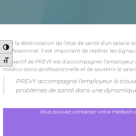
Que la détérioration de l’état de santé d’un salarié s
Passer en contraste élevé
professionnel. Il est important de repérer les signau
Changer la taille de la police
L’objectif de PREVY est d’accompagner l’employeur à
médico-socio-professionnelle et de soutenir le salar
PREVY accompagne l’employeur à trouver
problèmes de santé dans une dynamique
Vous pouvez contacter votre médecin du t