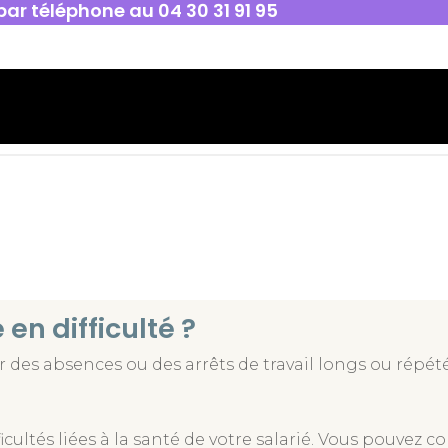
par téléphone au 04 30 31 91 95
en difficulté ?
des absences ou des arrêts de travail longs ou répété
icultés liées à la santé de votre salarié. Vous pouvez 