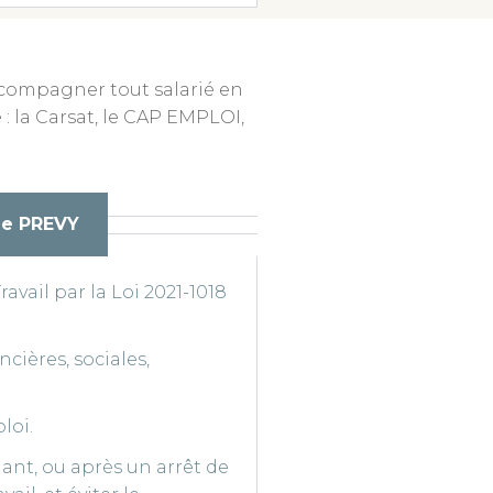
ccompagner tout salarié en
 : la Carsat, le CAP EMPLOI,
 de PREVY
vail par la Loi 2021-1018
cières, sociales,
loi.
ant, ou après un arrêt de