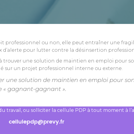
oit professionnel ou non, elle peut entraîner une fragil
x d’alerte pour lutter contre la désinsertion professio
 trouver une solution de maintien en emploi pour son 
ié sur un projet professionnel interne ou externe.
 une solution de maintien en emploi pour son 
 « gagnant-gagnant ».
ravail, ou solliciter la cellule PDP à
tout moment à l’ad
cellulepdp@prevy.fr