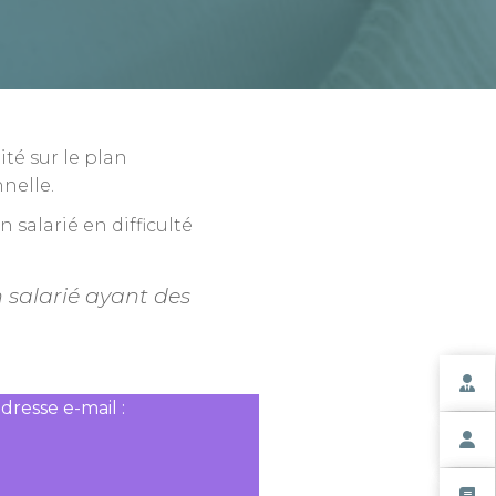
ité sur le plan
nnelle.
salarié en difficulté
salarié ayant des
Espac
resse e-mail :
Espace