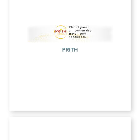
PRITH
Le Plan Régional d’Insertion des Travailleurs
Handicapés (PRITH) coordonne les différents
acteurs qui favorisent l’insertion professionnelle et
l’emploi des travailleurs handicapés. Ce plan est
présidé et animé par la DREETS (Direction
Régionale de L’Économie, de l’Emploi, du Travail et
des Solidarités). Il a pour objectif l’amélioration de
l’accès à la formation et à l’emploi, la sensibilisation
PRITH
des employeurs publics et privés et l’amplification
du maintien dans l’emploi des personnes
handicapées dans la région Occitanie. Il est à
destination des travailleurs handicapés et plus
généralement des personnes en situation de
handicap.