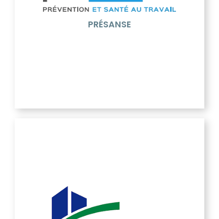
présentes dans le champ de la Santé au travail et de
la Prévention des risques professionnels, pour faire
valoir la réalité du fonctionnement des opérateurs
PRÉSANSE
que sont les SPSTI.
FFB du Gard
La Fédération Française du Bâtiment, c'est d'abord
un réseau de proximité constitué de Fédérations et
Chambres syndicales qui aux niveaux
départemental, régional et national défendent les