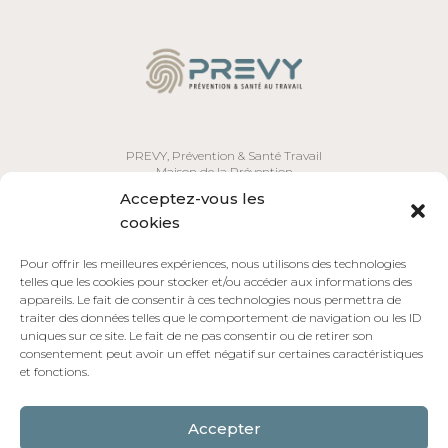
PREVY, Prévention & Santé Travail
Maison de la Prévention
Parc Georges Besse
Acceptez-vous les
215 rue Georges Besse,
30 000 NIMES - 04 66 04 21 33 –
contact@prevy.fr
cookies
Horaires d'ouverture : Lundi - Jeudi 8h00-12h00/ 13h00-17h00 -
Vendredi 8h00-12h00 ou 8h00-12h00/ 13h00-16h00
Pour offrir les meilleures expériences, nous utilisons des technologies
Copyright © 2026
PREVY
telles que les cookies pour stocker et/ou accéder aux informations des
Mentions légales
•
Politique de confidentialité
•
Certifié AFNOR
appareils. Le fait de consentir à ces technologies nous permettra de
traiter des données telles que le comportement de navigation ou les ID
SPEC 2217 – Niveau 1
uniques sur ce site. Le fait de ne pas consentir ou de retirer son
© PREVY – Service de Prévention et de Santé au Travail dans le Gard
consentement peut avoir un effet négatif sur certaines caractéristiques
et fonctions.
Inscription à notre newsletter
Accepter