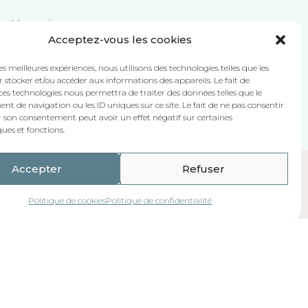
l’adéquation entre son
Acceptez-vous les cookies
e :
ofessionnelle
;
les meilleures expériences, nous utilisons des technologies telles que les
 stocker et/ou accéder aux informations des appareils. Le fait de
oient physiques, psychiques,
ces technologies nous permettra de traiter des données telles que le
 de navigation ou les ID uniques sur ce site. Le fait de ne pas consentir
r son consentement peut avoir un effet négatif sur certaines
ques et fonctions.
Accepter
Refuser
Je suis Salarié
Politique de cookies
Politique de confidentialité
Espace salarié
Droits et responsabilités
Préparer la visite médicale
Suivi individuel et périodicité
Maintien de son activité professionnelle
Ateliers de prévention
Accès à votre dossier médical
Trouver un centre
Ressources