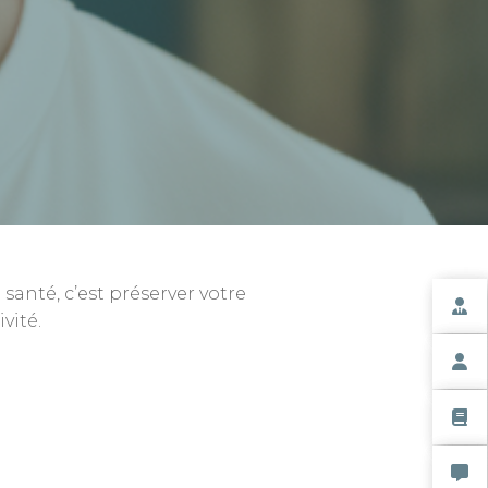
santé, c’est préserver votre
Espac
vité.
Espace
Resso
Nous 