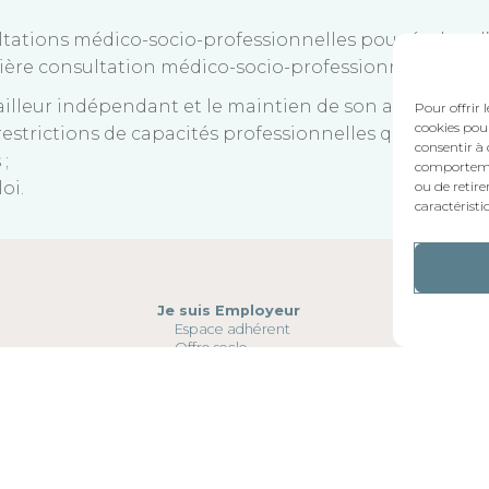
ltations médico-socio-professionnelles pour évaluer 
emière consultation médico-socio-professionnelle sont d
availleur indépendant et le maintien de son activité pr
Pour offrir 
cookies pour
les restrictions de capacités professionnelles qu’elles s
consentir à 
;
comportement
oi.
ou de retire
caractéristi
Je suis Employeur
Espace adhérent
Offre socle
Grille tarifaire offre socle
Droits et obligations
Suivi individuel de l’état de santé
Prévention des risques professionnels
Prévention de la désinsertion professionnelle
Ateliers de prévention
Ressources