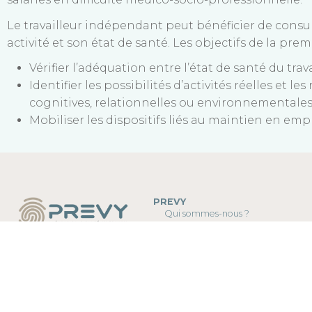
Le travailleur indépendant peut bénéficier de consu
activité et son état de santé. Les objectifs de la pr
Vérifier l’adéquation entre l’état de santé du tr
Identifier les possibilités d’activités réelles et 
cognitives, relationnelles ou environnementales 
Mobiliser les dispositifs liés au maintien en empl
PREVY
Qui sommes-nous ?
Nos métiers et équipes
Principes de prévention
Nos missions
Gouvernance
Cotisation et grilles tarifaires
Statuts et règlement intérieur
Nos centres
Partenaires