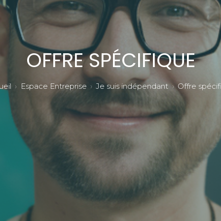
OFFRE SPÉCIFIQUE
eil
Espace Entreprise
Je suis indépendant
Offre spéci