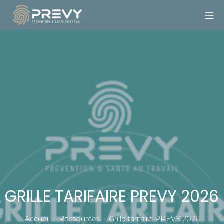
Aller
Me
au
contenu
PREVY
GRILLE TARIFAIRE PREVY 2026
Accueil
Ressources
Grille tarifaire PREVY 2026