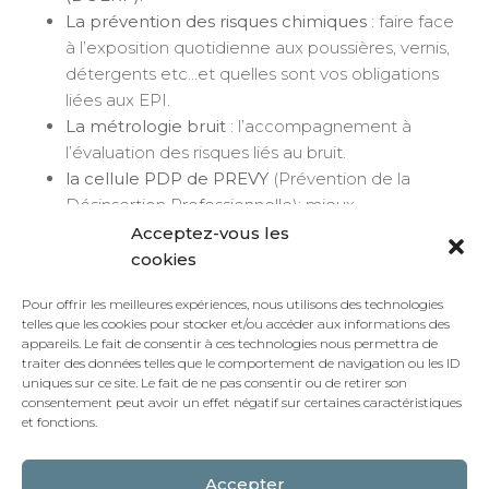
La prévention des risques chimiques
: faire face
à l’exposition quotidienne aux poussières, vernis,
détergents etc…et quelles sont vos obligations
liées aux EPI.
La métrologie bruit
: l’accompagnement à
l’évaluation des risques liés au bruit.
la cellule PDP de PREVY
(Prévention de la
Désinsertion Professionnelle): mieux
comprendre son rôle : un accompagnement clé
Acceptez-vous les
pour
agir avant l’inaptitude, maintenir le lien
cookies
pendant l’arrêt et sécuriser le retour en
Pour offrir les meilleures expériences, nous utilisons des technologies
emploi.
Une rencontre en présence
telles que les cookies pour stocker et/ou accéder aux informations des
exceptionnelle
de la CARSAT Risques
appareils. Le fait de consentir à ces technologies nous permettra de
professionnels et du service social de
traiter des données telles que le comportement de navigation ou les ID
uniques sur ce site. Le fait de ne pas consentir ou de retirer son
l’Assurance Maladie.
consentement peut avoir un effet négatif sur certaines caractéristiques
et fonctions.
Suivi d’un moment d’échange
convivial autour de tapas avec les
Accepter